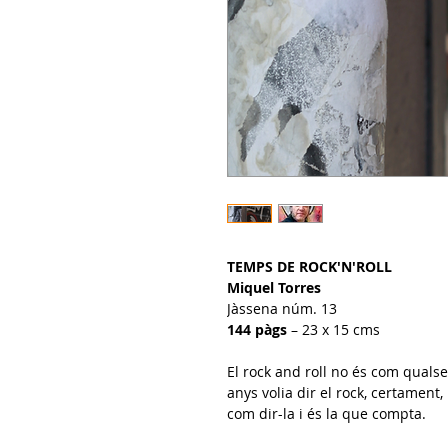
TEMPS DE ROCK'N'ROLL
Miquel Torres
Jàssena núm. 13
144 pàgs
– 23 x 15 cms
El rock and roll no és com qualse
anys volia dir el rock, certament
com dir-la i és la que compta.