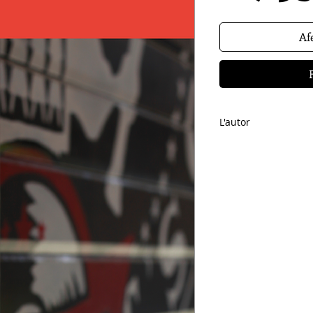
Afe
L'autor
MIQUEL TORRES
(Ca
llicenciat en Ciènci
llibres de relats:
His
(2008),
Els diumeng
de rock’n’roll
és la s
www.miqueltorres.