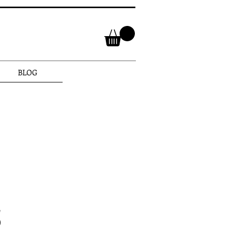
BLOG
ROCK'N'ROLL |
res
Precio
5