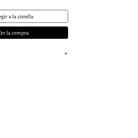
gir a la cistella
Fer la compra
stelló de la Plana, 1977) és
es Físiques. Ha publicat tres
tòries de l’illa sense costes
es
(2013) i
Low-cost
(2016).
Temps
eua primera novel·la.
net