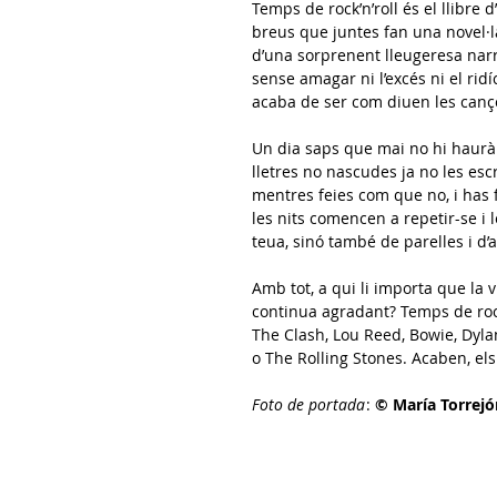
Temps de rock’n’roll és el llibre d’
breus que juntes fan una novel·l
d’una sorprenent lleugeresa narra
sense amagar ni l’excés ni el ridí
acaba de ser com diuen les canç
Un dia saps que mai no hi haurà 
lletres no nascudes ja no les esc
mentres feies com que no, i has fo
les nits comencen a repetir-se i
teua, sinó també de parelles i d
Amb tot, a qui li importa que la 
continua agradant? Temps de rock
The Clash, Lou Reed, Bowie, Dyl
o The Rolling Stones. Acaben, els
Foto de portada
:
© María Torrej