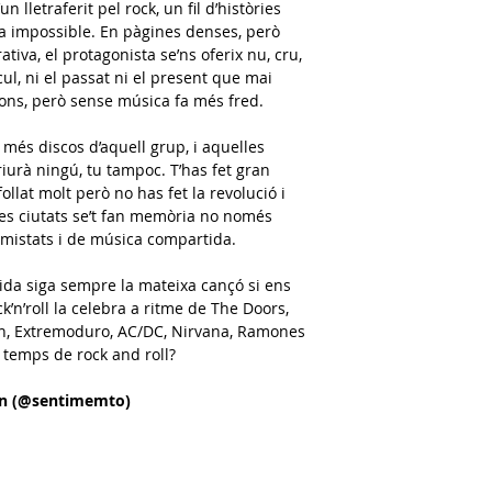
un lletraferit pel rock, un fil d’històries
a impossible. En pàgines denses, però
tiva, el protagonista se’ns oferix nu, cru,
cul, ni el passat ni el present que mai
ons, però sense música fa més fred.
més discos d’aquell grup, i aquelles
riurà ningú, tu tampoc. T’has fet gran
llat molt però no has fet la revolució i
 les ciutats se’t fan memòria no només
’amistats i de música compartida.
vida siga sempre la mateixa cançó si ens
’n’roll la celebra a ritme de The Doors,
an, Extremoduro, AC/DC, Nirvana, Ramones
 temps de rock and roll?
ón (@sentimemto)