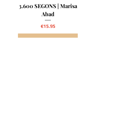
3.600 SEGONS | Marisa
Abad
Precio
€15.95
Agregar al carrito