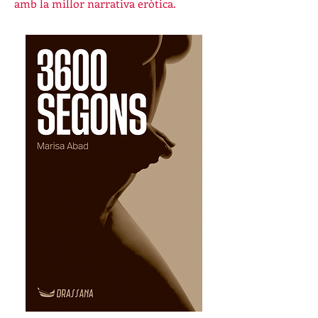
amb la millor narrativa eròtica.