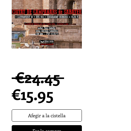
PROMO CIUTAT DE
CAMPANARS
Precio
 €24.45 
Precio
€15.95
de
Afegir a la cistella
oferta
Fer la compra