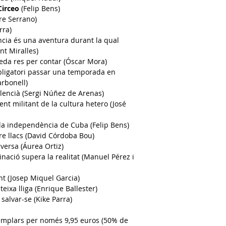
Circeo
(Felip Bens)
re Serrano)
rra)
ència és una aventura durant la qual
nt Miralles)
eda res per contar (Óscar Mora)
obligatori passar una temporada en
arbonell
)
lencià (Sergi Núñez de Arenas
)
ent militant de la cultura hetero (José
la independència de Cuba (Felip Bens
)
tre llacs (David Córdoba Bou
)
eversa (Áurea Ortiz
)
inació supera la realitat (Manuel Pérez i
nt (Josep Miquel Garcia
)
eixa lliga (Enrique Ballester
)
 salvar-se
(Kike Parra
)
xemplars per només 9,95 euros (50% de