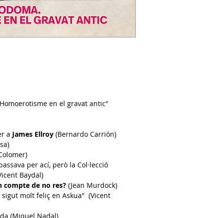
ISSN
1136-8179
Facebook
Revista Ll
Twitter
@DrassanaL
YouTube
LLetraferit
 Homoerotisme en el gravat antic"
er a
James Ellroy
(Bernardo Carrión)
sa)
Colomer
)
 passava per ací, però la
Col·lecció
icent Baydal)
n compte de no res?
(Jean Murdock
)
 sigut molt feliç en Askua"
(Vicent
vida (Miquel Nadal)