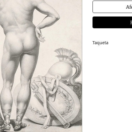
Afe
Taqueta
CONSELL DE REDA
Vicent Baydal | Feli
Toni Sabater | Vice
REVISIÓ LINGÜÍSTI
DISSENY I MAQUET
ASSESSOR ARTÍSTI
EDICIÓ
Uvepe Plaza
PRODUCCIÓ
LLIBRE
www.drassana.net
DL
V-2819-1996