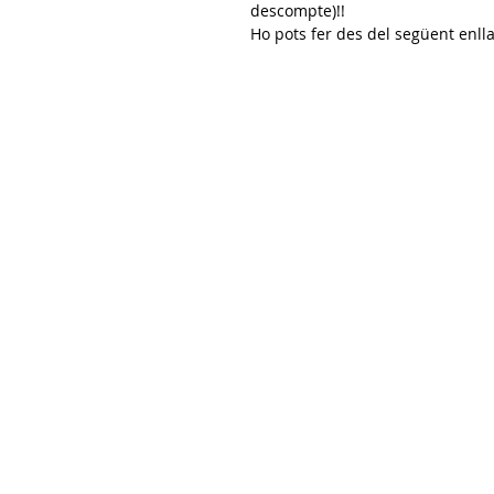
descompte)!!
Ho pots fer des del següent enll