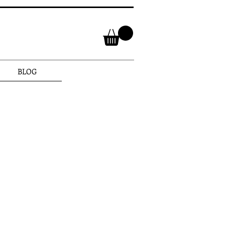
BLOG
IT #30
Precio