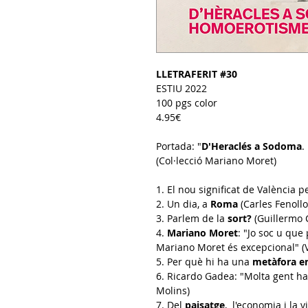
LLETRAFERIT #30
ESTIU 2022
100 pgs color
4.95€
Portada: "
D'Heraclés a Sodoma
.
(Col·lecció Mariano Moret
)
1. El nou significat de València p
2. Un dia, a
Roma
(Carles Fenollo
3. Parlem de la
sort?
(Guillermo 
4.
Mariano Moret
: "Jo soc u que
Mariano Moret és excepcional" (V
5. Per què hi ha una
metàfora e
6. Ricardo Gadea: "Molta gent ha
Molins
)
7. Del
paisatge
, l'economia i la 