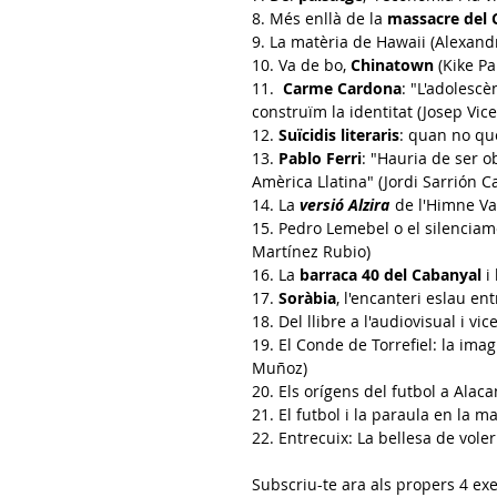
8. Més enllà de la
massacre del 
9. La matèria de Hawaii
(Alexand
10. Va de bo,
Chinatown
(Kike Pa
11.
Carme Cardona
: "L'adolesc
construïm la identitat (Josep Vice
12.
Suïcidis literaris
: quan no qu
13.
Pablo Ferri
: "Hauria de ser 
Amèrica Llatina" (Jordi Sarrión C
14. La
versió Alzira
de l'Himne Va
15.
Pedro Lemebel
o el silenciam
Martínez Rubio)
16. La
barraca 40 del Cabanyal
i 
17.
Soràbia
, l'encanteri eslau en
18. Del llibre a l'audiovisual
i vic
19. El Conde de Torrefiel: la imag
Muñoz)
20. Els
orígens del futbol a Alaca
21. El futbol i la paraula
en la mat
22. Entrecuix: La bellesa de voler
Subscriu-te ara als propers 4 e