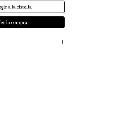
gir a la cistella
Fer la compra
CCIÓ
p Bens | Josep Vicent Miralles |
nt Molins
CA
Ramon Morera
ACIÓ
kminski.com
C
Jaume Chornet
 S.L. | www.valenciaplaza.com
S DE LA DRASSANA SL |