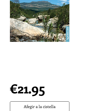
LA COCINA DE LA
CANAL DE
NAVARRÉS | Amalia
Ferrer · Enrique
Pallás
Price
€21.95
Afegir a la cistella