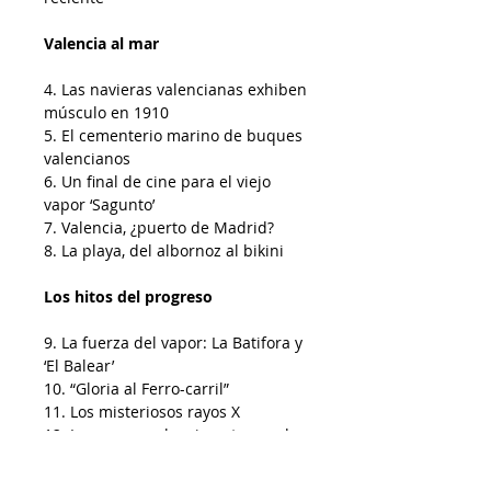
Valencia al mar
4. Las navieras valencianas exhiben
músculo en 1910
5. El cementerio marino de buques
valencianos
6. Un final de cine para el viejo
vapor ‘Sagunto’
7. Valencia, ¿puerto de Madrid?
8. La playa, del albornoz al bikini
Los hitos del progreso
9. La fuerza del vapor: La Batifora y
‘El Balear’
10. “Gloria al Ferro-carril”
11. Los misteriosos rayos X
12. La vacuna valenciana truncada
contra la gripe de 1918
13. La radio, qué gran invento