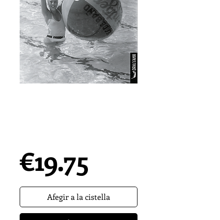
CRÓNICAS DE
VALENCIA |
Francisco Pérez
Puche
Precio
€19.75
Afegir a la cistella