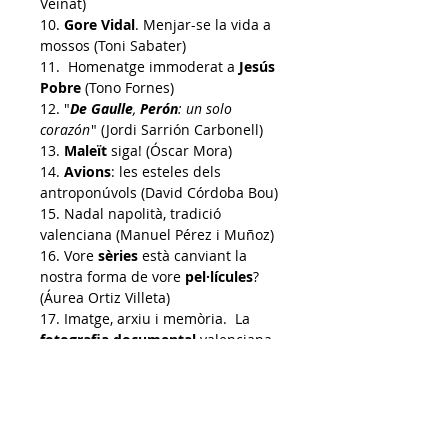
Veïnat)
10.
Gore Vidal
. Menjar-se la vida a
mossos (Toni Sabater)
11.
Homenatge immoderat a
Jesús
Pobre
(Tono Fornes)
12. "
De Gaulle
,
Perón
: un solo
corazón
" (Jordi Sarrión Carbonell)
13.
Maleït
siga! (Óscar Mora
)
14.
Avions
: l
es esteles dels
antroponúvols (David Córdoba Bou
)
15.
Nadal napolità
, tradició
valenciana (Manuel Pérez i Muñoz)
16. Vore
s
èries
està canviant la
nostra forma de vore
pel·lícules
?
(Áurea Ortiz Villeta
)
17. Imatge, arxiu i memòria.
La
fotografia documental
valenciana
(Marta F. Gimeno
)
18. Literatura i monotonia: q
üestió
de
caràcter
(Alexandre Serrano
)
19. Del Sénia al Segura: la
Serra de
Callosa
(Jordi Garcia Polop)