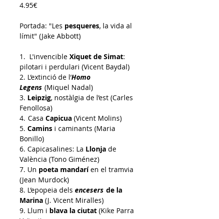
4.95€
Portada: "Les
pesqueres
, la vida al
límit" (
Jake Abbott
)
1. L'invencible
Xiquet de Simat
:
pilotari i perdulari (Vicent Baydal)
2.
L’extinció de l’
Homo
Legens
(Miquel Nadal)
3.
Leipzig
, nostàlgia de l’est (Carles
Fenollosa
)
4.
Casa
Capicua
(Vicent Molins)
5.
Camins
i caminants (Maria
Bonillo
)
6. Capicasalines: La
Llonja
de
València (Tono Giménez)
7.
Un
poeta mandarí
en el tramvia
(Jean Murdock
)
8.
L’epopeia dels
encesers
de la
Marina
(J. Vicent Miralles)
9.
Llum i
blava la ciutat
(Kike Parra