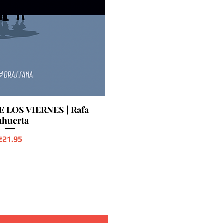
 LOS VIERNES | Rafa
ahuerta
Precio
€21.95