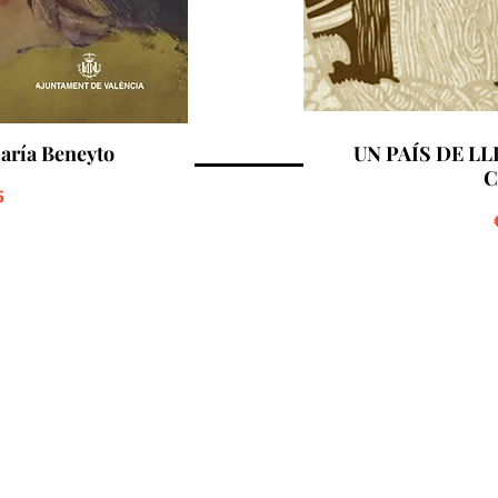
aría Beneyto
UN PAÍS DE LLE
C
o
5
Cargar más