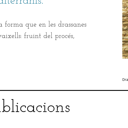
iterranis.
a forma que en les drassanes
aixells: fruint del procés,
Dra
blicacions
Cargar anteriores