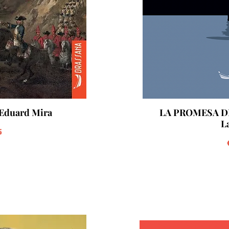
Eduard Mira
LA PROMESA DE
L
o
5