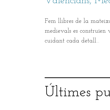
Valencians, Med
Fem llibres
de la mateix
medievals
es construïen v
cuidant cada detall…
Últimes pu