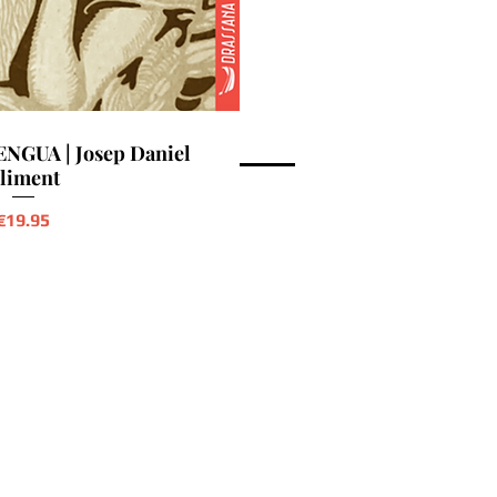
NGUA | Josep Daniel
liment
Precio
€19.95