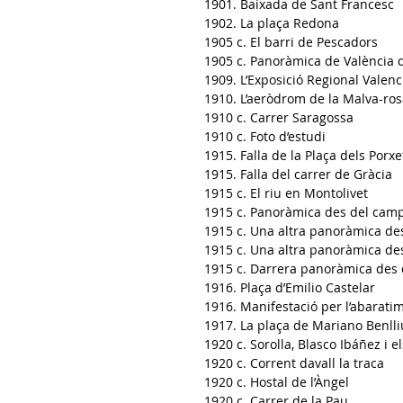
1901. Baixada de Sant Francesc
1902. La plaça Redona
1905 c. El barri de Pescadors
1905 c. Panoràmica de València
1909
. L’Exposició Regional Valen
1910. L’aeròdrom de la Malva-ro
1910 c. Carrer Saragossa
1910 c. Foto d’estudi
1915. Falla de la Plaça dels Porxe
1915
. Falla del carrer de Gràcia
1915 c
. El riu en Montolivet
1915 c.
Panoràmica des del camp
1915 c.
Una altra panoràmica de
1915 c.
Una altra
panoràmica des
1915 c.
Darrera
panoràmica des 
1916. Plaça d’Emilio Castelar
1916. Manifestació per l’abarati
1917. La plaça de Mariano Benlli
1920 c. Sorolla, Blasco Ibáñez i e
1920 c. Corrent davall la traca
1920 c. Hostal de l’Àngel
1920 c. Carrer de la Pau