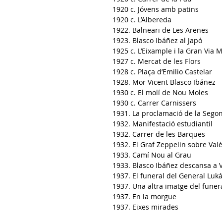
1920 c. Jóvens amb patins
1920 c. L’Albereda
1922. Balneari de Les Arenes
1923. Blasco Ibáñez al Japó
1925 c
. L’Eixample i la Gran Via 
1927 c. Mercat de les Flors
1928 c. Plaça d’Emilio Castelar
1928. Mor Vicent Blasco Ibáñez
1930 c. El molí de Nou Moles
1930 c. Carrer Carnissers
1931. La proclamació de la Sego
1932. Manifestació estudiantil
1932. Carrer de les Barques
1932. El Graf Zeppelin sobre Val
1933. Camí Nou al Grau
1933. Blasco Ibáñez descansa a 
1937. El funeral del General Luk
1937. Una altra imatge del funer
1937. En la morgue
1937. Eixes mirades