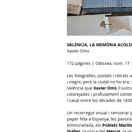
VALÈNCIA, LA MEMÒRIA ACOLO
Xavier Oms
172 pàgines | Odissea, núm. 17 
Les fotografies, postals i retrat
i negre, però la ciutat no ho era,
València que
Xavier Oms
il·lust
colorejades i profusament comen
i casal entre les dècades de 1850
Un recorregut visual i sensorial 
paper feta a Espanya, les pano
emmurallada, els
Poblats Marít
Ibáñez
, la plaça del
Mercat
, la p