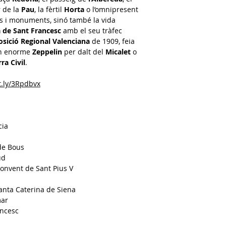
r de la
Pau
, la fèrtil
Horta
o l’omnipresent
s i monuments, sinó també la vida
 de Sant Francesc
amb el seu tràfec
osició Regional Valenciana
de 1909, feia
un enorme
Zeppelin
per dalt del
Micalet
o
ra Civil
.
it.ly/3Rpdbvx
cia
 de Bous
ud
convent de Sant Pius V
Santa Caterina de Siena
mar
ancesc