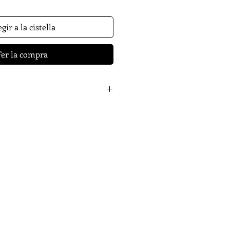
gir a la cistella
Fer la compra
cia, 1947)
estudià en els
 Carnissers i desplegà la seua
 el sector bancari, formant part
grups de teatre independent,
imental, El Rogle, Carnestoltes o
ls impulsors de l’Associació
València i ha publicat també
mvia no és la mateixa
(Drassana,