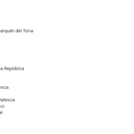
Marqués del Túria
na República
ència
València
ács
al