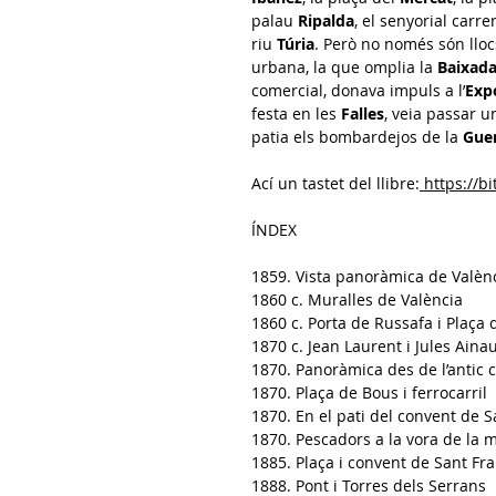
palau
Ripalda
, el senyorial carre
riu
Túria
.
Però no només són lloc
urbana, la que omplia la
Baixada
comercial, donava impuls a l’
Exp
festa en les
Falles
, veia passar 
patia els bombardejos de la
Guer
Ací un tastet del llibre:
https://b
ÍNDEX
1859. Vista panoràmica de Valèn
1860 c. Muralles de València
1860 c. Porta de Russafa i Plaça
1870 c. Jean Laurent i Jules Aina
1870. Panoràmica des de l’antic 
1870. Plaça de Bous i ferrocarril
1870. En el pati del convent de 
1870. Pescadors a la vora de la 
1885. Plaça i convent de Sant Fr
1888. Pont i Torres dels Serrans