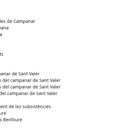
 des de Campanar
ciana
sa
ts
anar de Sant Valer
s del campanar de Sant Valer
 del campanar de Sant Valer
del campanar de Sant Valer
ment de les subsistències
ure
ls Benlliure