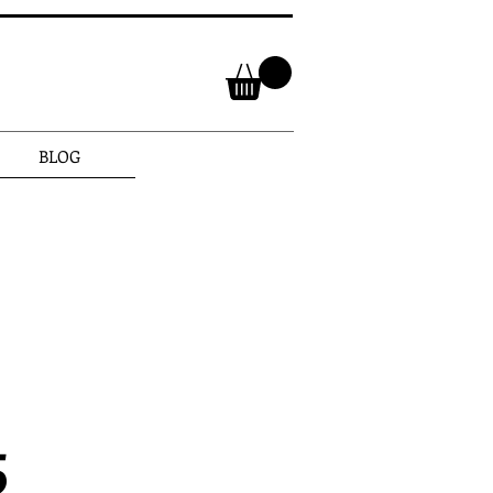
BLOG
 LA MEMÒRIA
| Xavier Oms
Precio
5