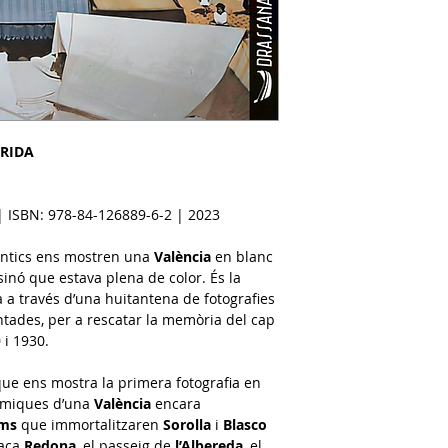
RIDA
| ISBN: 978-84-126889-6-2 | 2023
s antics ens mostren una
València
en blanc
 sinó que estava plena de color. És la
ra a través d’una huitantena de fotografies
tades, per a rescatar la memòria del cap
 i 1930.
que ens mostra la primera fotografia en
ràmiques d’una
València
encara
ims
que immortalitzaren
Sorolla
i
Blasco
laça
Redona
, el passeig de
l’Albereda
, el