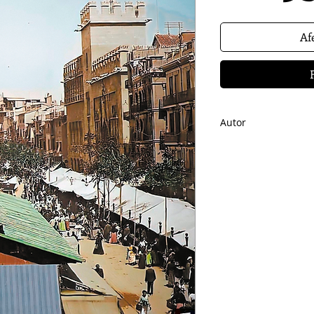
Afe
Autor
XAVIER OMS
(Valèn
Escolapis del carrer
vida professional en
alhora de diversos 
com el Centre Exper
el Grup 49. És un de
Cultural Remember 
València des del tra
2016).