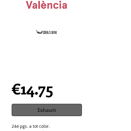
LA NOVA GUIA DE
VALÈNCIA | Molins ·
Marrades
Precio
€14.75
Exhaurit
244 pgs. a tot color.