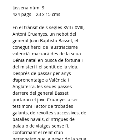
Jàssena núm. 9
424 pàgs – 23 x 15 cms
En el trànsit dels segles XVII i XVIII, 
Antoni Cruanyes, un nebot del 
general Joan Baptista Basset, el 
conegut heroi de l’austriacisme 
valencià, marxarà des de la seua 
Dénia natal en busca de fortuna i 
del misteri i el sentit de la vida. 
Després de passar per anys 
d’aprenentatge a València i 
Anglaterra, les seues passes 
darrere del general Basset 
portaran el jove Cruanyes a ser 
testimoni i actor de trobades 
galants, de revoltes successives, de 
batalles navals, d’intrigues de 
palau o de viatges sense fi, 
conformant el relat d’un 
personatge que, a pesar de la seua 