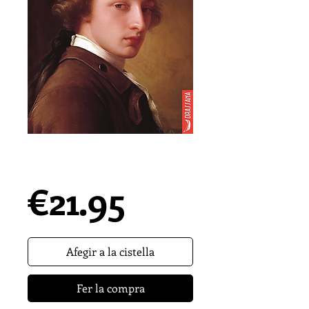
EL TINENT ANGLÉS
| Eduard Mira
Precio
€21.95
Afegir a la cistella
Fer la compra