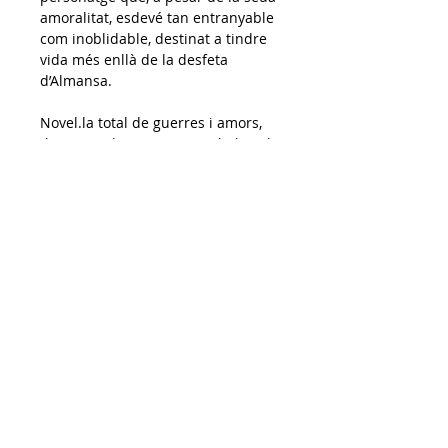
amoralitat, esdevé tan entranyable 
com inoblidable, destinat a tindre 
vida més enllà de la desfeta 
d’Almansa.
Novel.la total de guerres i amors, 
de temps determinants i abolits, de 
llegendes i escenaris que van des 
del país dels valencians a mig 
Europa, i on es combinen sense 
pausa l’evocació històrica i l’humor, 
les aventures i el sexe a dos 
bandes, les arts endevinatòries 
dels esclaus d’origen africà o les 
moltes vides dels espies, dins d’un 
conjunt amerat de misteri i 
d’indagació sobre la pròpia 
existència. Eduard Mira aconseguix 
amb la plasmació de la vida 
d’Antoni Cruanyes, El tinent anglés, 
alçar un fresc monumental i viu, la 